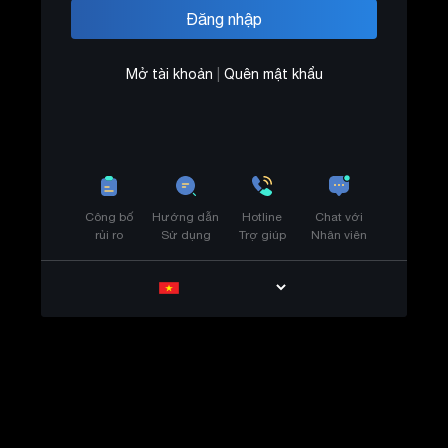
Mở tài khoản
|
Quên mật khẩu
Công bố
Hướng dẫn
Hotline
Chat với
rủi ro
Sử dụng
Trợ giúp
Nhân viên