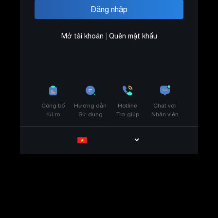
Mở tài khoản
|
Quên mật khẩu
Công bố
Hướng dẫn
Hotline
Chat với
rủi ro
Sử dụng
Trợ giúp
Nhân viên