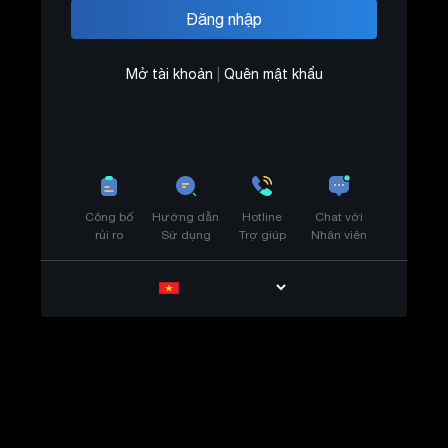
Mở tài khoản
|
Quên mật khẩu
Công bố
Hướng dẫn
Hotline
Chat với
rủi ro
Sử dụng
Trợ giúp
Nhân viên