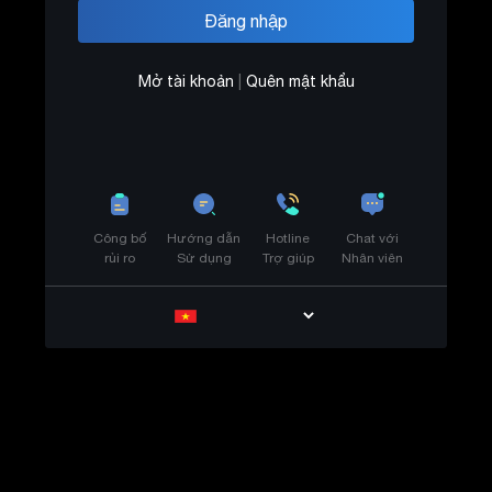
Mở tài khoản
|
Quên mật khẩu
Công bố
Hướng dẫn
Hotline
Chat với
rủi ro
Sử dụng
Trợ giúp
Nhân viên