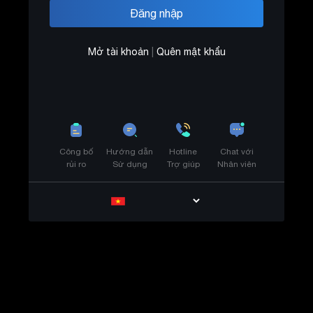
Mở tài khoản
|
Quên mật khẩu
Công bố
Hướng dẫn
Hotline
Chat với
rủi ro
Sử dụng
Trợ giúp
Nhân viên