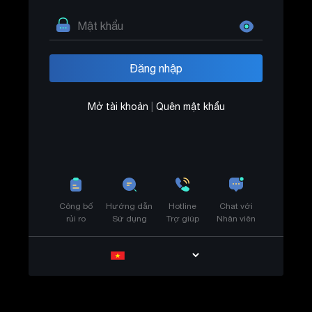
Mở tài khoản
|
Quên mật khẩu
Công bố
Hướng dẫn
Hotline
Chat với
rủi ro
Sử dụng
Trợ giúp
Nhân viên