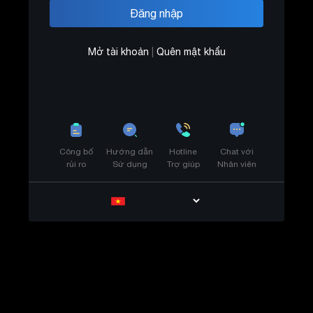
Mở tài khoản
|
Quên mật khẩu
Công bố
Hướng dẫn
Hotline
Chat với
rủi ro
Sử dụng
Trợ giúp
Nhân viên