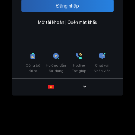
Mở tài khoản
|
Quên mật khẩu
Công bố
Hướng dẫn
Hotline
Chat với
rủi ro
Sử dụng
Trợ giúp
Nhân viên