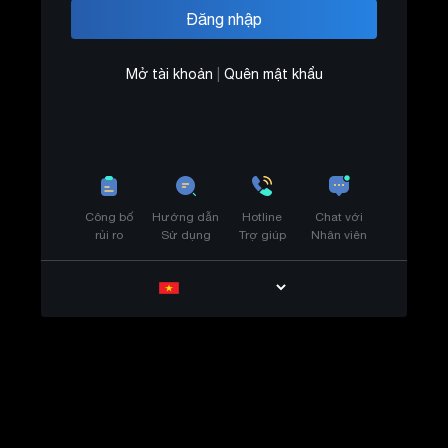
Mở tài khoản
|
Quên mật khẩu
Công bố
Hướng dẫn
Hotline
Chat với
rủi ro
Sử dụng
Trợ giúp
Nhân viên