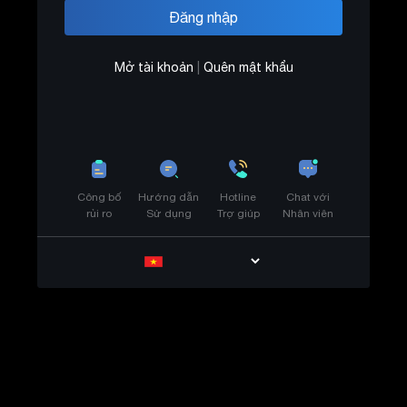
Mở tài khoản
|
Quên mật khẩu
Công bố
Hướng dẫn
Hotline
Chat với
rủi ro
Sử dụng
Trợ giúp
Nhân viên