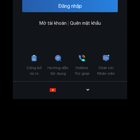
Mở tài khoản
|
Quên mật khẩu
Công bố
Hướng dẫn
Hotline
Chat với
rủi ro
Sử dụng
Trợ giúp
Nhân viên