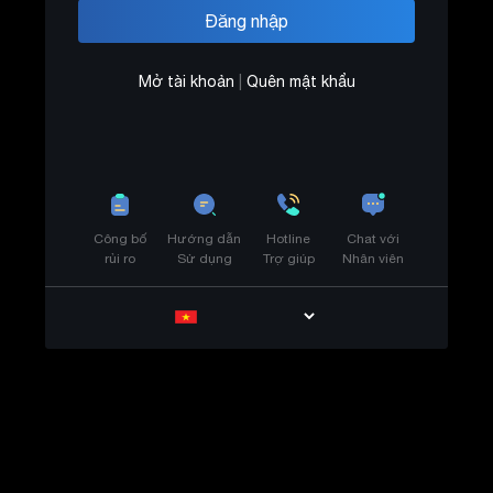
Mở tài khoản
|
Quên mật khẩu
Công bố
Hướng dẫn
Hotline
Chat với
rủi ro
Sử dụng
Trợ giúp
Nhân viên