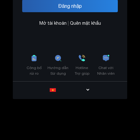
Mở tài khoản
|
Quên mật khẩu
Công bố
Hướng dẫn
Hotline
Chat với
rủi ro
Sử dụng
Trợ giúp
Nhân viên