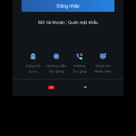
Mở tài khoản
|
Quên mật khẩu
Công bố
Hướng dẫn
Hotline
Chat với
rủi ro
Sử dụng
Trợ giúp
Nhân viên