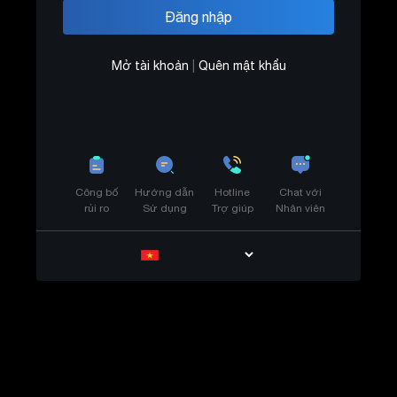
Mở tài khoản
|
Quên mật khẩu
Công bố
Hướng dẫn
Hotline
Chat với
rủi ro
Sử dụng
Trợ giúp
Nhân viên