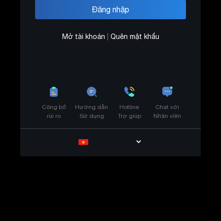
Mở tài khoản
|
Quên mật khẩu
Công bố
Hướng dẫn
Hotline
Chat với
rủi ro
Sử dụng
Trợ giúp
Nhân viên